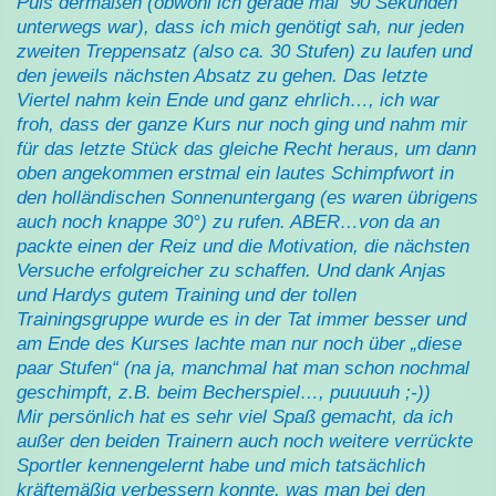
Puls dermaßen (obwohl ich gerade mal 90 Sekunden
unterwegs war), dass ich mich genötigt sah, nur jeden
zweiten Treppensatz (also ca. 30 Stufen) zu laufen und
den jeweils nächsten Absatz zu gehen. Das letzte
Viertel nahm kein Ende und ganz ehrlich…, ich war
froh, dass der ganze Kurs nur noch ging und nahm mir
für das letzte Stück das gleiche Recht heraus, um dann
oben angekommen erstmal ein lautes Schimpfwort in
den holländischen Sonnenuntergang (es waren übrigens
auch noch knappe 30°) zu rufen. ABER…von da an
packte einen der Reiz und die Motivation, die nächsten
Versuche erfolgreicher zu schaffen. Und dank Anjas
und Hardys gutem Training und der tollen
Trainingsgruppe wurde es in der Tat immer besser und
am Ende des Kurses lachte man nur noch über „diese
paar Stufen“ (na ja, manchmal hat man schon nochmal
geschimpft, z.B. beim Becherspiel…, puuuuuh ;-))
Mir persönlich hat es sehr viel Spaß gemacht, da ich
außer den beiden Trainern auch noch weitere verrückte
Sportler kennengelernt habe und mich tatsächlich
kräftemäßig verbessern konnte, was man bei den