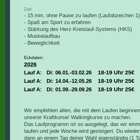
Ziel:
- 15 min. ohne Pause zu laufen (Laufabzeichen 1)
- Spaß am Sport zu erfahren
- Stärkung des Herz-Kreislauf-Systems (HKS)
- Muskelaufbau
- Beweglichkeit
Eckdaten:
2026
18-19
Uhr 25€
Lauf A:
Di:
06
.01.-03.02.26
18-19
Uhr 25€
Lauf A:
Di:
14
.04.-12.05.26
18-19
Uhr 25€
Lauf A:
Di:
01
.09.-29.09.26
Wir empfehlen allen, die mit dem Laufen beginnen
unserer Kraftkurse/ Walkingkurse zu machen.
Das Laufprogramm ist so ausgelegt, das wir ei
laufen und jede Woche wird gesteigert. Du wiede
dann an einem Tag deiner Wahl eigenständig (1 T